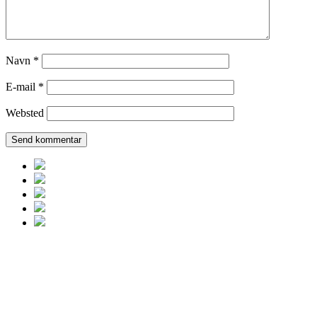
Navn
*
E-mail
*
Websted