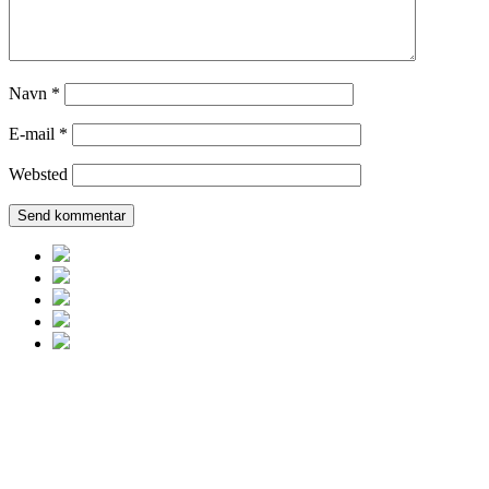
Navn
*
E-mail
*
Websted